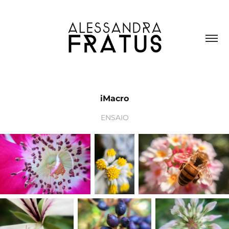
iMacro
ENSAIO